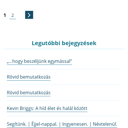
Bejegyzés
1
2
navigáció
Régebbi
Oldal
Oldal
bejegyzések
Legutóbbi bejegyzések
„…hogy beszéljünk egymással”
Rövid bemutatkozás
Rövid bemutatkozás
Kevin Briggs: A híd élet és halál között
Segítünk. | Éjjel-nappal. | Ingyenesen. | Névtelenül.