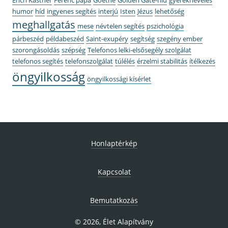
humor
híd
ingyenes segítés
interjú
Isten
Jézus
lehetőség
meghallgatás
mese
névtelen segítés
pszichológia
párbeszéd
példabeszéd
Saint-exupéry
segítség
szegény ember
szorongásoldás
szépség
Telefonos lelki-elsősegély szolgálat
telefonos segítés
telefonszolgálat
túlélés
érzelmi stabilitás
ítélkezés
öngyilkosság
öngyilkossági kísérlet
Honlaptérkép
Kapcsolat
Bemutatkozás
© 2026, Élet Alapítvány