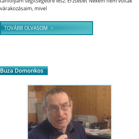
tanfolyam segítségedre lesz. Erzsébet Nekem nem voltak
várakozásaim, mivel
TOVÁBB OLVASOM
Buza Domonkos