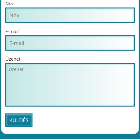
Név
E-mail
Üzenet