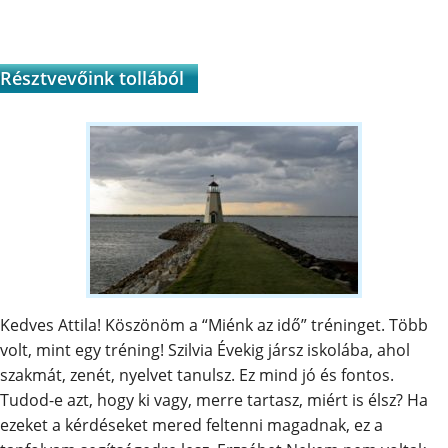
Résztvevőink tollából
Kedves Attila! Köszönöm a “Miénk az idő” tréninget. Több
volt, mint egy tréning! Szilvia Évekig jársz iskolába, ahol
szakmát, zenét, nyelvet tanulsz. Ez mind jó és fontos.
Tudod-e azt, hogy ki vagy, merre tartasz, miért is élsz? Ha
ezeket a kérdéseket mered feltenni magadnak, ez a