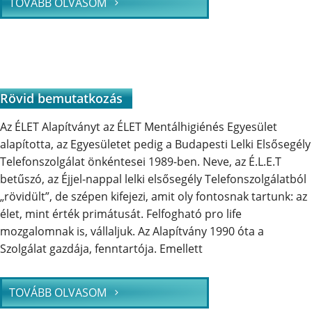
TOVÁBB OLVASOM
Rövid bemutatkozás
Az ÉLET Alapítványt az ÉLET Mentálhigiénés Egyesület
alapította, az Egyesületet pedig a Budapesti Lelki Elsősegély
Telefonszolgálat önkéntesei 1989-ben. Neve, az É.L.E.T
betűszó, az Éjjel-nappal lelki elsősegély Telefonszolgálatból
„rövidült”, de szépen kifejezi, amit oly fontosnak tartunk: az
élet, mint érték primátusát. Felfogható pro life
mozgalomnak is, vállaljuk. Az Alapítvány 1990 óta a
Szolgálat gazdája, fenntartója. Emellett
TOVÁBB OLVASOM