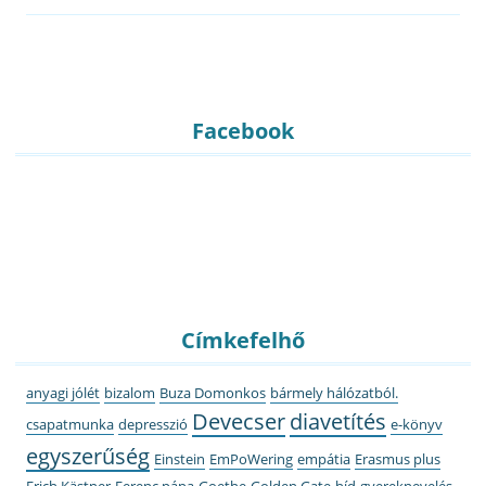
Facebook
Címkefelhő
anyagi jólét
bizalom
Buza Domonkos
bármely hálózatból.
Devecser
diavetítés
csapatmunka
depresszió
e-könyv
egyszerűség
Einstein
EmPoWering
empátia
Erasmus plus
Erich Kästner
Ferenc pápa
Goethe
Golden Gate-híd
gyereknevelés