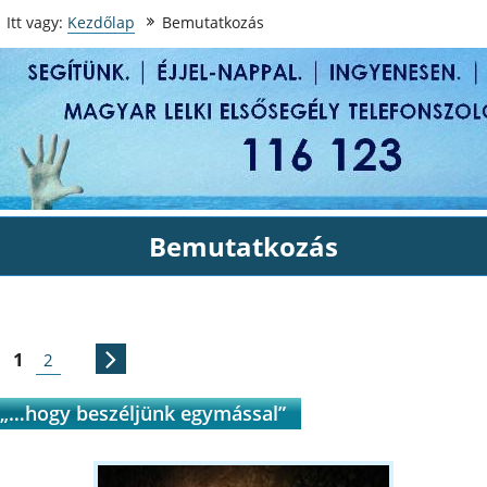
Itt vagy:
Kezdőlap
Bemutatkozás
Bemutatkozás
Bejegyzés
1
2
navigáció
Régebbi
Oldal
Oldal
bejegyzések
„…hogy beszéljünk egymással”