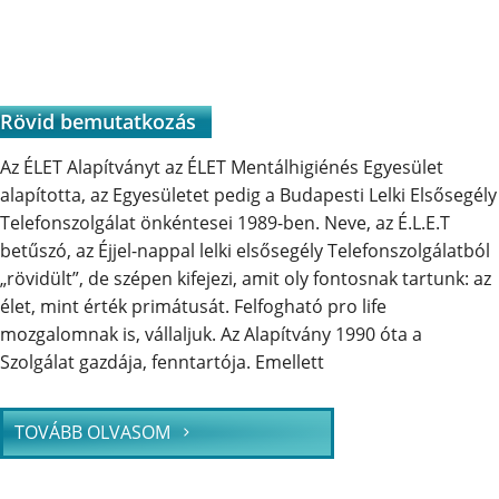
Rövid bemutatkozás
Az ÉLET Alapítványt az ÉLET Mentálhigiénés Egyesület
alapította, az Egyesületet pedig a Budapesti Lelki Elsősegély
Telefonszolgálat önkéntesei 1989-ben. Neve, az É.L.E.T
betűszó, az Éjjel-nappal lelki elsősegély Telefonszolgálatból
„rövidült”, de szépen kifejezi, amit oly fontosnak tartunk: az
élet, mint érték primátusát. Felfogható pro life
mozgalomnak is, vállaljuk. Az Alapítvány 1990 óta a
Szolgálat gazdája, fenntartója. Emellett
TOVÁBB OLVASOM