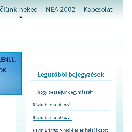
őlünk-neked
NEA 2002
Kapcsolat
almenü
szétnyitása
Legutóbbi bejegyzések
„…hogy beszéljünk egymással”
Rövid bemutatkozás
Rövid bemutatkozás
Kevin Briggs: A híd élet és halál között