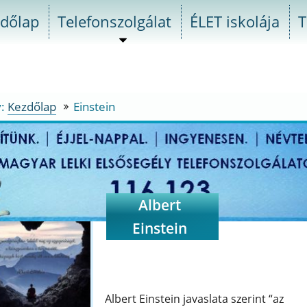
dőlap
Telefonszolgálat
ÉLET iskolája
T
almenü
szétnyitása
y:
Kezdőlap
Einstein
Einstein
a
va
Albert
Einstein
a
ély
Albert Einstein javaslata szerint “az
szolgálatot