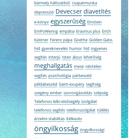
bármely hálózatból.
csapatmunka
Devecser
diavetítés
depresszió
egyszerűség
e-könyv
Einstein
EmPoWering
empátia
Erasmus plus
Erich
Kästner
Ferenc pápa
Goethe
Golden Gate-
híd
gyereknevelés
humor
híd
ingyenes
segítés
interjú
Isten
Jézus
lehetőség
meghallgatás
mese
névtelen
segítés
pszichológia
párbeszéd
példabeszéd
Saint-exupéry
segítség
szegény ember
szorongásoldás
szépség
Telefonos lelki-elsősegély szolgálat
telefonos segítés
telefonszolgálat
túlélés
érzelmi stabilitás
ítélkezés
öngyilkosság
öngyilkossági