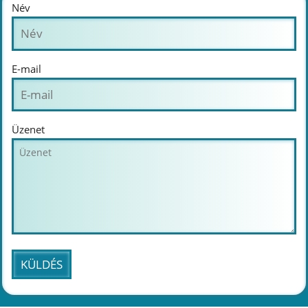
Név
E-mail
Üzenet