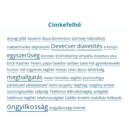
Címkefelhő
anyagi jólét
bizalom
Buza Domonkos
bármely hálózatból.
Devecser
diavetítés
csapatmunka
depresszió
e-könyv
egyszerűség
Einstein
EmPoWering
empátia
Erasmus plus
Erich Kästner
Ferenc pápa
Goethe
Golden Gate-híd
gyereknevelés
humor
híd
ingyenes segítés
interjú
Isten
Jézus
lehetőség
meghallgatás
mese
névtelen segítés
pszichológia
párbeszéd
példabeszéd
Saint-exupéry
segítség
szegény ember
szorongásoldás
szépség
Telefonos lelki-elsősegély szolgálat
telefonos segítés
telefonszolgálat
túlélés
érzelmi stabilitás
ítélkezés
öngyilkosság
öngyilkossági kísérlet