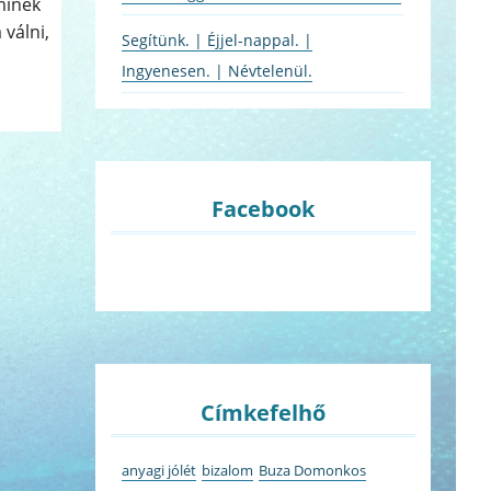
minek
 válni,
Segítünk. | Éjjel-nappal. |
Ingyenesen. | Névtelenül.
Facebook
Címkefelhő
anyagi jólét
bizalom
Buza Domonkos