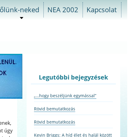
őlünk-neked
NEA 2002
Kapcsolat
almenü
szétnyitása
Legutóbbi bejegyzések
„…hogy beszéljünk egymással”
Rövid bemutatkozás
Rövid bemutatkozás
enek,
nt úgy
Kevin Briggs: A híd élet és halál között