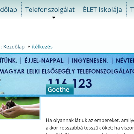
dőlap
Telefonszolgálat
ÉLET iskolája
T
almenü
szétnyitása
y:
Kezdőlap
ítélkezés
ítélkezés
a
va
Goethe
a
Ha olyannak látjuk az embereket, amily
ély
akkor rosszabbá tesszük őket; ha viszo
szolgálatot