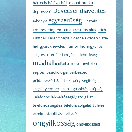
bármely hálózatból.
csapatmunka
Devecser
diavetítés
depresszió
egyszerűség
e-könyv
Einstein
EmPoWering
empátia
Erasmus plus
Erich
Kästner
Ferenc pápa
Goethe
Golden Gate-
híd
gyereknevelés
humor
híd
ingyenes
segítés
interjú
Isten
Jézus
lehetőség
meghallgatás
mese
névtelen
segítés
pszichológia
párbeszéd
példabeszéd
Saint-exupéry
segítség
szegény ember
szorongásoldás
szépség
Telefonos lelki-elsősegély szolgálat
telefonos segítés
telefonszolgálat
túlélés
érzelmi stabilitás
ítélkezés
öngyilkosság
öngyilkossági