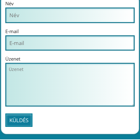
Név
E-mail
Üzenet