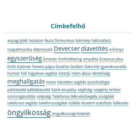
Címkefelhő
anyagi jólét
bizalom
Buza Domonkos
bármely hálózatból.
Devecser
diavetítés
csapatmunka
depresszió
e-könyv
egyszerűség
Einstein
EmPoWering
empátia
Erasmus plus
Erich Kästner
Ferenc pápa
Goethe
Golden Gate-híd
gyereknevelés
humor
híd
ingyenes segítés
interjú
Isten
Jézus
lehetőség
meghallgatás
mese
névtelen segítés
pszichológia
párbeszéd
példabeszéd
Saint-exupéry
segítség
szegény ember
szorongásoldás
szépség
Telefonos lelki-elsősegély szolgálat
telefonos segítés
telefonszolgálat
túlélés
érzelmi stabilitás
ítélkezés
öngyilkosság
öngyilkossági kísérlet