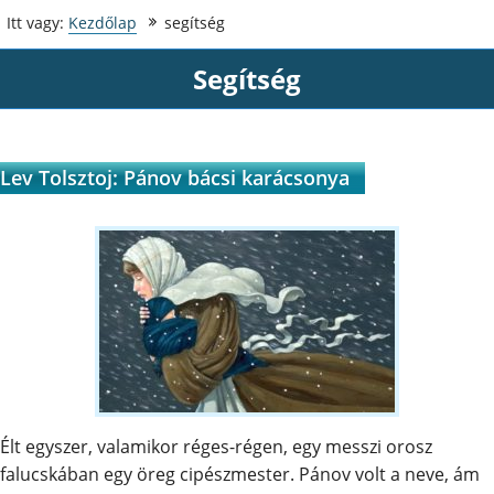
Itt vagy:
Kezdőlap
segítség
segítség
Lev Tolsztoj: Pánov bácsi karácsonya
Élt egyszer, valamikor réges-régen, egy messzi orosz
falucskában egy öreg cipészmester. Pánov volt a neve, ám