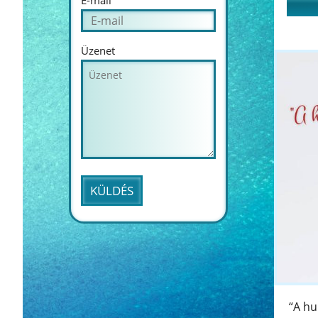
E-mail
éjjel-
nappal
Üzenet
segíten
“A hu