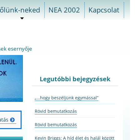
őlünk-neked
NEA 2002
Kapcsolat
almenü
szétnyitása
ek esernyője
Legutóbbi bejegyzések
„…hogy beszéljünk egymással”
Rövid bemutatkozás
atás
Rövid bemutatkozás
Kevin Briggs: A híd élet és halál között