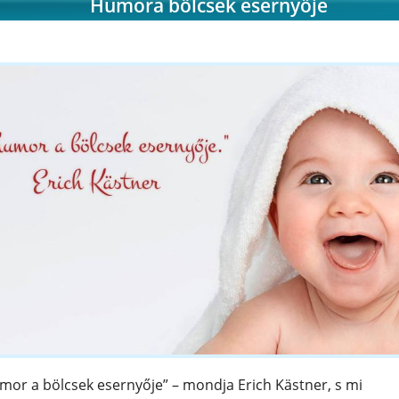
Humora bölcsek esernyője
ek.
mor a bölcsek esernyője” – mondja Erich Kästner, s mi