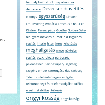
bármely hálózatból.
csapatmunka
Devecser
diavetítés
depresszió
egyszerűség
e-könyv
Einstein
EmPoWering
empátia
Erasmus plus
Erich
Kästner
Ferenc pápa
Goethe
Golden Gate-
híd
gyereknevelés
humor
híd
ingyenes
us 7.
segítés
interjú
Isten
Jézus
lehetőség
meghallgatás
mese
névtelen
segítés
pszichológia
párbeszéd
példabeszéd
Saint-exupéry
segítség
szegény ember
szorongásoldás
szépség
Telefonos lelki-elsősegély szolgálat
telefonos segítés
telefonszolgálat
túlélés
érzelmi stabilitás
ítélkezés
öngyilkosság
öngyilkossági