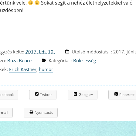
értünk vele.
Sokat segít a nehéz élethelyzetekkel való
üzdésben!
s
gyzés kelte:
2017. feb. 10.
Utolsó módosítás: :
2017. júni
ző:
Buza Bence
Kategória: :
Bölcsesség
kék:
Erich Kästner
,
humor
acebook
Twitter
Google+
Pinterest
-mail
Nyomtatás