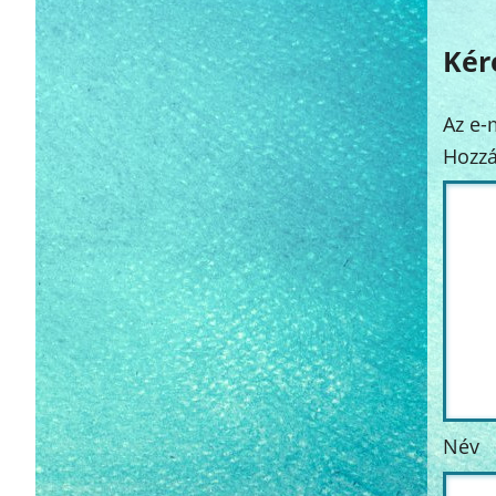
Kér
Az e-
Hozzá
Név