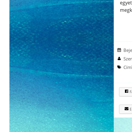
egyet
megk
Bejegyzé
Beje
adatai
Szer
Cím
F
E