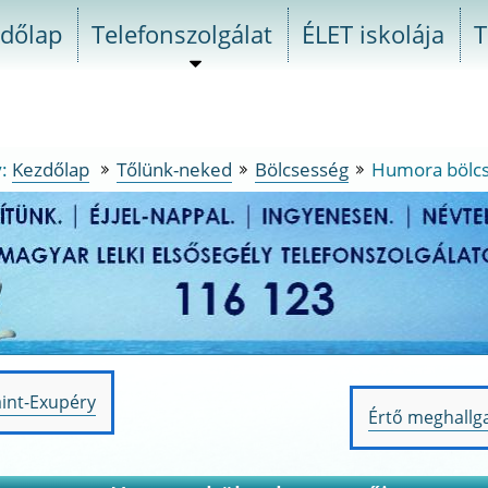
dőlap
Telefonszolgálat
ÉLET iskolája
T
almenü
szétnyitása
y:
Kezdőlap
Tőlünk-neked
Bölcsesség
Humora bölcs
va
ó
aint-Exupéry
Következő
Értő meghallg
élyszolgálat.
yzés
bejegyzés
nül,