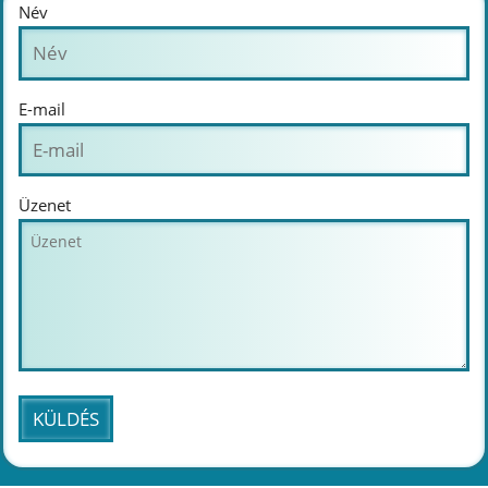
Név
E-mail
Üzenet