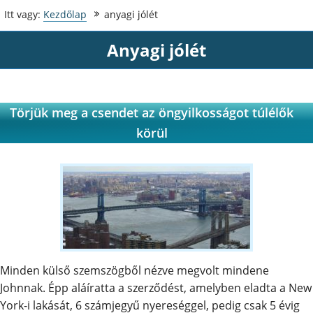
Itt vagy:
Kezdőlap
anyagi jólét
anyagi jólét
Törjük meg a csendet az öngyilkosságot túlélők
körül
Minden külső szemszögből nézve megvolt mindene
Johnnak. Épp aláíratta a szerződést, amelyben eladta a New
York-i lakását, 6 számjegyű nyereséggel, pedig csak 5 évig