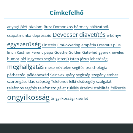
Címkefelhő
anyagi jólét
bizalom
Buza Domonkos
bármely hálózatból.
Devecser
diavetítés
csapatmunka
depresszió
e-könyv
egyszerűség
Einstein
EmPoWering
empátia
Erasmus plus
Erich Kästner
Ferenc pápa
Goethe
Golden Gate-híd
gyereknevelés
humor
híd
ingyenes segítés
interjú
Isten
Jézus
lehetőség
meghallgatás
mese
névtelen segítés
pszichológia
párbeszéd
példabeszéd
Saint-exupéry
segítség
szegény ember
szorongásoldás
szépség
Telefonos lelki-elsősegély szolgálat
telefonos segítés
telefonszolgálat
túlélés
érzelmi stabilitás
ítélkezés
öngyilkosság
öngyilkossági kísérlet