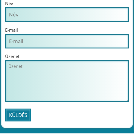
Név
E-mail
Üzenet