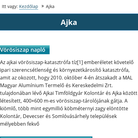
Itt vagy:
Kezdőlap
Ajka
Ajka
Vörösiszap napló
Az ajkai vörösiszap-katasztrófa tíz[1] emberéletet követelő
ipari szerencsétlenség és környezetkárosító katasztrófa,
amit az okozott, hogy 2010. október 4-én átszakadt a MAL
Magyar Alumínium Termelő és Kereskedelmi Zrt.
tulajdonában lévő Ajkai Timföldgyár Kolontár és Ajka között
létesített, 400×600 m-es vörösiszap-tárolójának gátja. A
kiömlő, több mint egymillió köbméternyi zagy elöntötte
Kolontár, Devecser és Somlóvásárhely települések
mélyebben fekvő