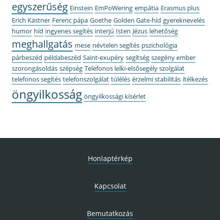
egyszerűség
Einstein
EmPoWering
empátia
Erasmus plus
Erich Kästner
Ferenc pápa
Goethe
Golden Gate-híd
gyereknevelés
humor
híd
ingyenes segítés
interjú
Isten
Jézus
lehetőség
meghallgatás
mese
névtelen segítés
pszichológia
párbeszéd
példabeszéd
Saint-exupéry
segítség
szegény ember
szorongásoldás
szépség
Telefonos lelki-elsősegély szolgálat
telefonos segítés
telefonszolgálat
túlélés
érzelmi stabilitás
ítélkezés
öngyilkosság
öngyilkossági kísérlet
Honlaptérkép
Kapcsolat
Bemutatkozás