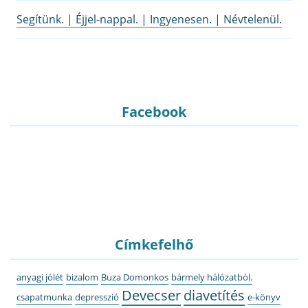
Segítünk. | Éjjel-nappal. | Ingyenesen. | Névtelenül.
Facebook
Címkefelhő
anyagi jólét
bizalom
Buza Domonkos
bármely hálózatból.
Devecser
diavetítés
csapatmunka
depresszió
e-könyv