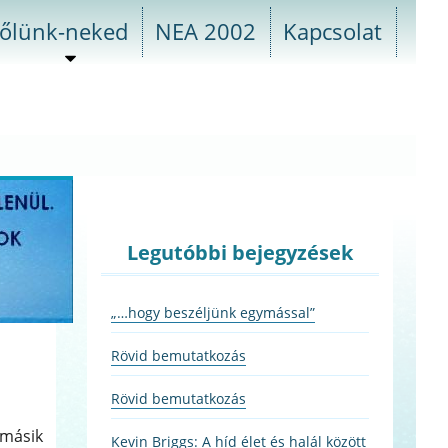
őlünk-neked
NEA 2002
Kapcsolat
almenü
szétnyitása
Legutóbbi bejegyzések
„…hogy beszéljünk egymással”
Rövid bemutatkozás
Rövid bemutatkozás
 másik
Kevin Briggs: A híd élet és halál között