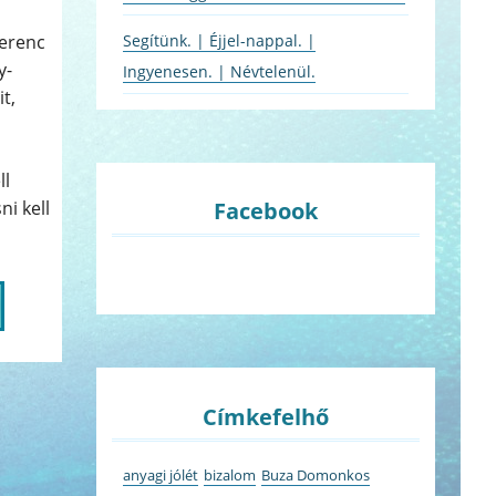
Segítünk. | Éjjel-nappal. |
Ferenc
y-
Ingyenesen. | Névtelenül.
t,
ll
ni kell
Facebook
Címkefelhő
anyagi jólét
bizalom
Buza Domonkos