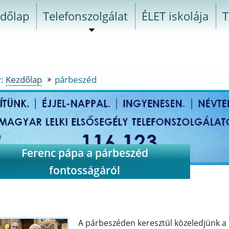
dőlap
Telefonszolgálat
ÉLET iskolája
T
almenü
szétnyitása
y:
Kezdőlap
párbeszéd
párbeszéd
a
va
Ferenc pápa a párbeszéd
fontosságáról
a
ély
A párbeszéden keresztül közeledjünk a
szolgálatot