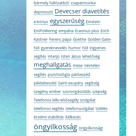
bármely hálózatból.
csapatmunka
Devecser
diavetítés
depresszió
egyszerűség
e-könyv
Einstein
EmPoWering
empátia
Erasmus plus
Erich
Kästner
Ferenc pápa
Goethe
Golden Gate-
híd
gyereknevelés
humor
híd
ingyenes
segítés
interjú
Isten
Jézus
lehetőség
meghallgatás
mese
névtelen
segítés
pszichológia
párbeszéd
példabeszéd
Saint-exupéry
segítség
szegény ember
szorongásoldás
szépség
Telefonos lelki-elsősegély szolgálat
telefonos segítés
telefonszolgálat
túlélés
érzelmi stabilitás
ítélkezés
öngyilkosság
öngyilkossági