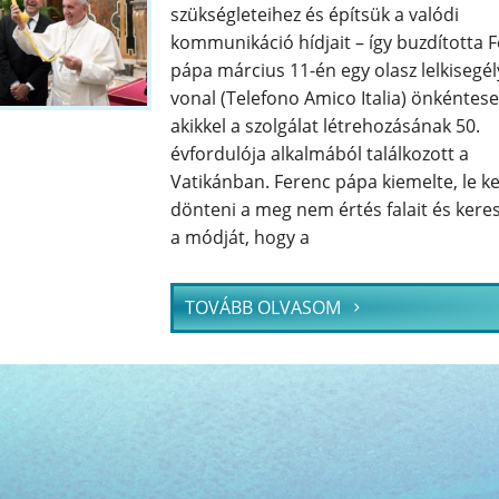
szükségleteihez és építsük a valódi
kommunikáció hídjait – így buzdította 
pápa március 11-én egy olasz lelkisegél
vonal (Telefono Amico Italia) önkéntesei
akikkel a szolgálat létrehozásának 50.
évfordulója alkalmából találkozott a
Vatikánban. Ferenc pápa kiemelte, le ke
dönteni a meg nem értés falait és keres
a módját, hogy a
TOVÁBB OLVASOM