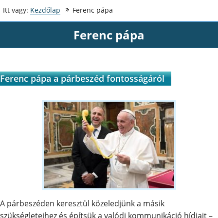
Itt vagy:
Kezdőlap
Ferenc pápa
Ferenc pápa
Ferenc pápa a párbeszéd fontosságáról
A párbeszéden keresztül közeledjünk a másik
szükségleteihez és építsük a valódi kommunikáció hídjait –