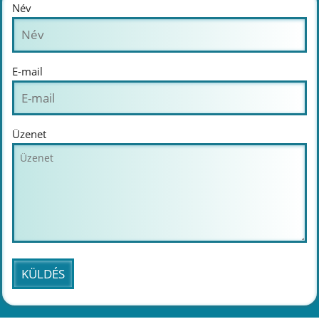
Név
E-mail
Üzenet