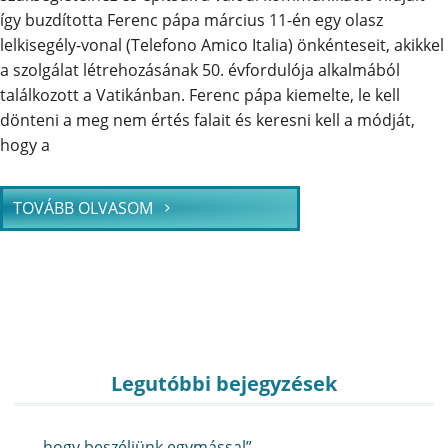
így buzdította Ferenc pápa március 11-én egy olasz
lelkisegély-vonal (Telefono Amico Italia) önkénteseit, akikkel
a szolgálat létrehozásának 50. évfordulója alkalmából
találkozott a Vatikánban. Ferenc pápa kiemelte, le kell
dönteni a meg nem értés falait és keresni kell a módját,
hogy a
TOVÁBB OLVASOM
Legutóbbi bejegyzések
„…hogy beszéljünk egymással”