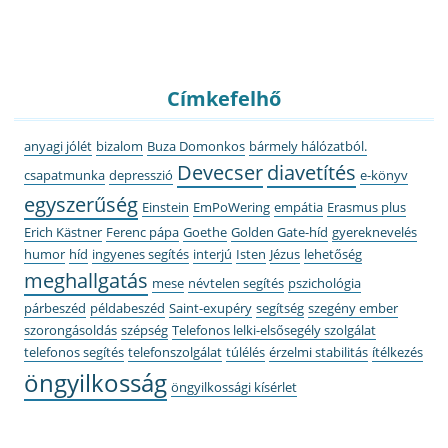
Címkefelhő
anyagi jólét
bizalom
Buza Domonkos
bármely hálózatból.
Devecser
diavetítés
csapatmunka
depresszió
e-könyv
egyszerűség
Einstein
EmPoWering
empátia
Erasmus plus
Erich Kästner
Ferenc pápa
Goethe
Golden Gate-híd
gyereknevelés
humor
híd
ingyenes segítés
interjú
Isten
Jézus
lehetőség
meghallgatás
mese
névtelen segítés
pszichológia
párbeszéd
példabeszéd
Saint-exupéry
segítség
szegény ember
szorongásoldás
szépség
Telefonos lelki-elsősegély szolgálat
telefonos segítés
telefonszolgálat
túlélés
érzelmi stabilitás
ítélkezés
öngyilkosság
öngyilkossági kísérlet